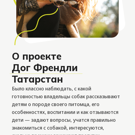
ь
Читать
О проекте
Дог Френдли
ция психолога —
Контакты
Татарстан
оится собак, как
канистерапевтов
ь, что за этим
Было классно наблюдать, с какой
готовностью владельцы собак рассказывают
детям о породе своего питомца, его
особенностях, воспитании и как отзываются
дети — задают вопросы, учатся правильно
знакомиться с собакой, интересуются,