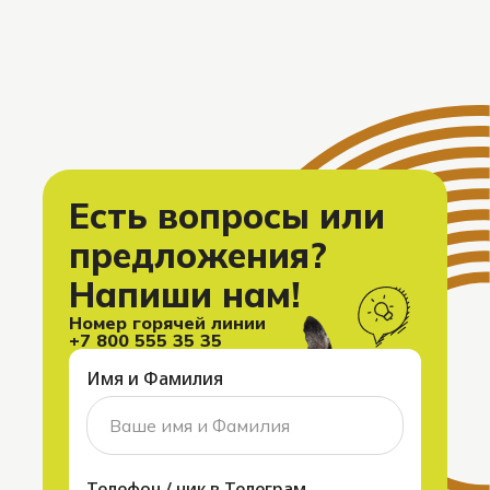
Есть вопросы или
предложения?
Напиши нам!
Номер горячей линии
+7 800 555 35 35
Имя и Фамилия
та Дог-френдли мест
роекте
Телефон / ник в Телеграм