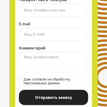
нь с собакой
ости
+7 800 555 35 35
contact@gmail.com
E-mail
Комментарий
Даю согласие на обработку
персональных данных
Отправить заявку