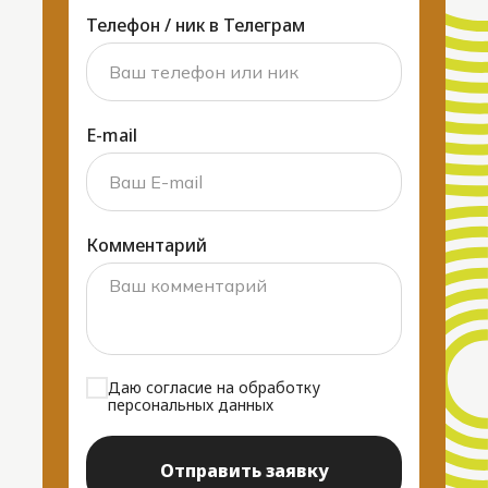
роекте
Телефон / ник в Телеграм
нь с собакой
ости
+7 800 555 35 35
contact@gmail.com
E-mail
Комментарий
Даю согласие на обработку
персональных данных
Отправить заявку