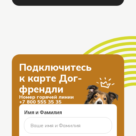
Подключитесь
к карте Дог-
френдли
Номер горячей линии
+7 800 555 35 35
Имя и Фамилия
та Дог-френдли мест