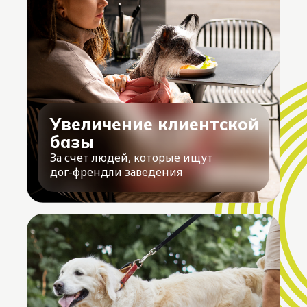
Увеличение клиентской
базы
За счет людей, которые ищут
дог-френдли заведения